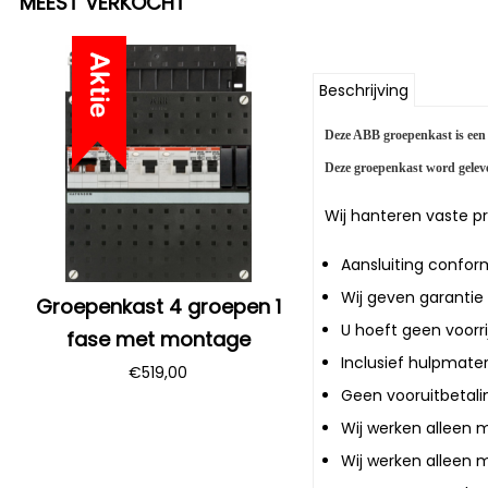
MEEST VERKOCHT
Beschrijving
Deze ABB groepenkast is een 
Deze groepenkast word gelever
Wij hanteren vaste pr
Aansluiting confor
Wij geven garantie 
Groepenkast 4 groepen 1
U hoeft geen voorri
fase met montage
Inclusief hulpmater
€
519,00
Geen vooruitbetali
Wij werken alleen 
Wij werken alleen