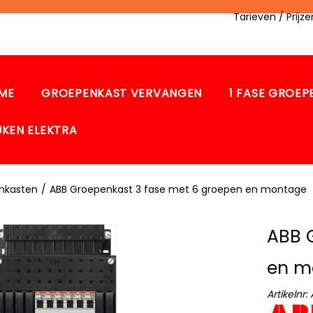
Tarieven / Prij
ME
GROEPENKAST VERVANGEN
1 FASE GROE
UKEN ELEKTRA
nkasten
/
ABB Groepenkast 3 fase met 6 groepen en montage
ABB 
en m
Artikelnr: