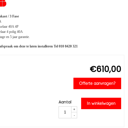
ast / 3 Fase
A
kelaar 40A 4P
elaar 4 polig 40A
age en 5 jaar garantie.
afspraak om deze te laten installeren
Tel 010 8420 321
€
610,00
Offerte aanvragen?
Aantal
In winkelwagen
+
-