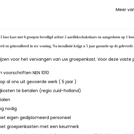
Meer va
3 fase kast met 6 groepen beveiligd achter 2 aardlekschakelaars en aangesloten op 1 ho
d en geinstalleerd in uw woning. Na installatie krijgt u 5 jaar garantie op de geleverde
ijzen voor het vervangen van uw groepenkast. Voor deze vaste prij
m voorschriften NEN 1010
op al ons uit gevoerde werk ( 5 jaar )
jkosten te betalen (regio zuid-holland)
ialen
ng nodig
met eigen gediplomeerd personeel
 met groepenkasten met een keurmerk