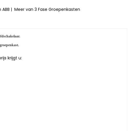
n ABB
|
Meer van 3 Fase Groepenkasten
ofdschakelaar.
 groepenkast.
s krijgt u: