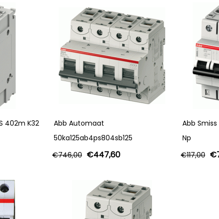
S 402m K32
Abb Automaat
Abb Smiss
50ka125ab4ps804sb125
Np
€
447,60
€
€
746,00
€
117,00