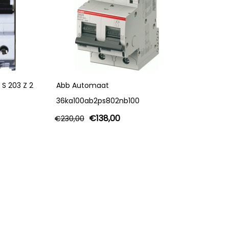
S 203 Z 2
Abb Automaat
36ka100ab2ps802nb100
€
138,00
€
230,00