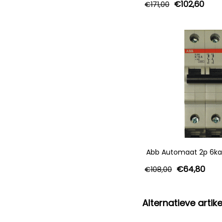
€
102,60
€
171,00
Abb Automaat 2p 6ka 
€
64,80
€
108,00
Alternatieve artike