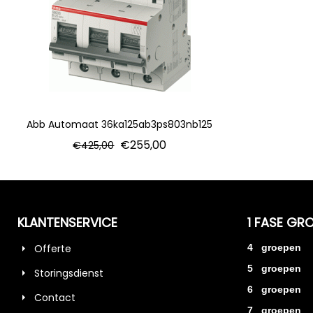
Abb Automaat 36ka125ab3ps803nb125
€
255,00
€
425,00
KLANTENSERVICE
1 FASE GR
Offerte
4 groepen
5 groepen
Storingsdienst
6 groepen
Contact
7 groepen