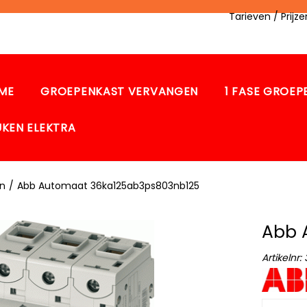
Tarieven / Prij
ME
GROEPENKAST VERVANGEN
1 FASE GROE
UKEN ELEKTRA
n
/
Abb Automaat 36ka125ab3ps803nb125
Abb 
Artikelnr: