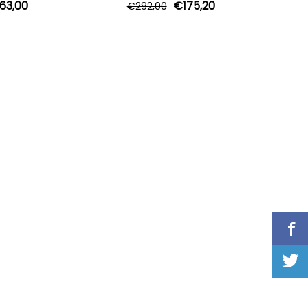
63,00
€
175,20
€
292,00