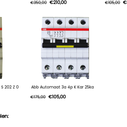
€
210,00
€
€
350,00
€
105,00
S 202 Z 0
Abb Automaat 3a 4p K Kar 25ka
€
105,00
€
175,00
len: