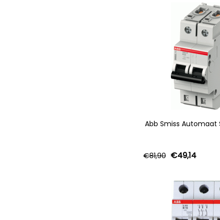
Abb Smiss Automaat 
€
49,14
€
81,90