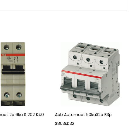
aat 2p 6ka S 202 K40
Abb Automaat 50ka32a B3p
S803sb32