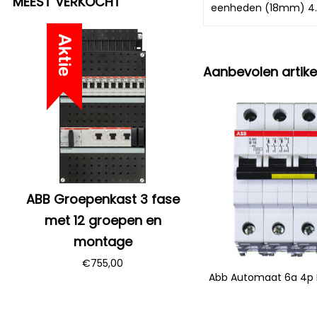
MEEST VERKOCHT
eenheden (18mm) 4.
Aanbevolen artike
ABB Groepenkast 3 fase
met 12 groepen en
montage
€
755,00
Abb Automaat 6a 4p B