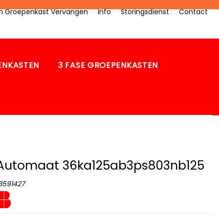
zen Groepenkast Vervangen
Info
Storingsdienst
Contact
PENKASTEN
3 FASE GROEPENKASTEN
Automaat 36ka125ab3ps803nb125
3591427