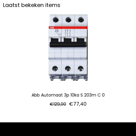
Laatst bekeken items
Abb Automaat 3p 10ka S 203m C 0
€
77,40
€
129,00