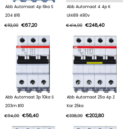
Abb Automaat 4p 6ka S
Abb Automaat 4 4p K
204 B16
Ul489 480v
€
67,20
€
248,40
€
112,00
€
414,00
Abb Automaat 3p 10ka S
Abb Automaat 25a 4p Z
203m B10
Kar 25ka
€
56,40
€
202,80
€
94,00
€
338,00