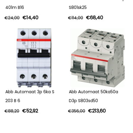
401m B16
S801sk25
€
14,40
€
68,40
€
24,00
€
114,00
Abb Automaat 3p 6ka S
Abb Automaat 50ka50a
203 B 6
D3p S803sd50
€
52,92
€
213,60
€
88,20
€
356,00