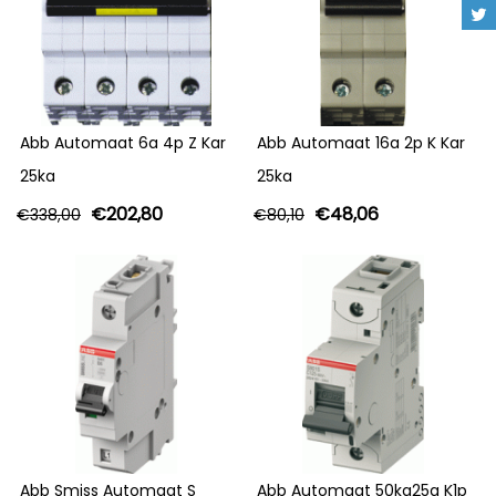
Abb Automaat 6a 4p Z Kar
Abb Automaat 16a 2p K Kar
25ka
25ka
€
202,80
€
48,06
€
338,00
€
80,10
Abb Smiss Automaat S
Abb Automaat 50ka25a K1p