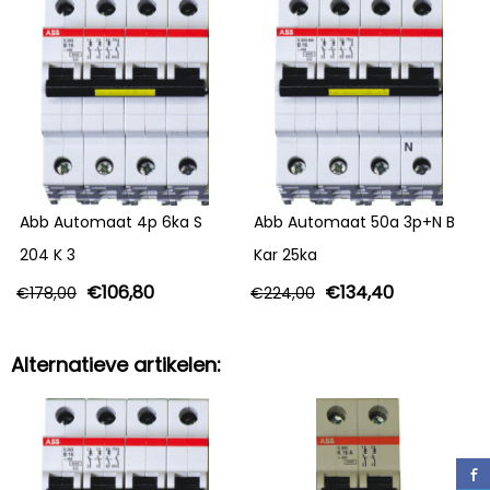
Abb Automaat 4p 6ka S
Abb Automaat 50a 3p+N B
204 K 3
Kar 25ka
€
106,80
€
134,40
€
178,00
€
224,00
Alternatieve artikelen: