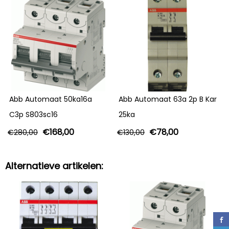
Abb Automaat 50ka16a
Abb Automaat 63a 2p B Kar
C3p S803sc16
25ka
€
168,00
€
78,00
€
280,00
€
130,00
Alternatieve artikelen: