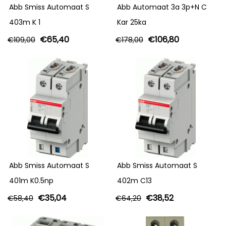
Abb Smiss Automaat S
Abb Automaat 3a 3p+N C
403m K 1
Kar 25ka
€
65,40
€
106,80
€
109,00
€
178,00
Abb Smiss Automaat S
Abb Smiss Automaat S
401m K0.5np
402m C13
€
35,04
€
38,52
€
58,40
€
64,20