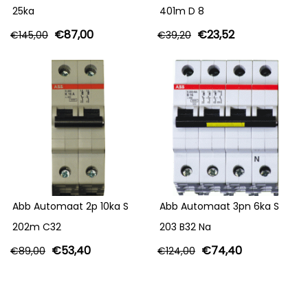
25ka
401m D 8
€
87,00
€
23,52
€
145,00
€
39,20
Abb Automaat 2p 10ka S
Abb Automaat 3pn 6ka S
202m C32
203 B32 Na
€
53,40
€
74,40
€
89,00
€
124,00