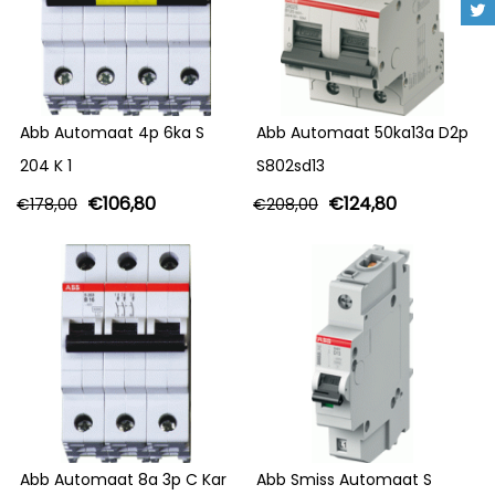
Abb Automaat 4p 6ka S
Abb Automaat 50ka13a D2p
204 K 1
S802sd13
€
106,80
€
124,80
€
178,00
€
208,00
Abb Automaat 8a 3p C Kar
Abb Smiss Automaat S