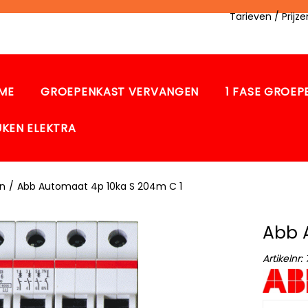
Tarieven / Prij
ME
GROEPENKAST VERVANGEN
1 FASE GROE
UKEN ELEKTRA
n
/
Abb Automaat 4p 10ka S 204m C 1
Abb 
Artikelnr: