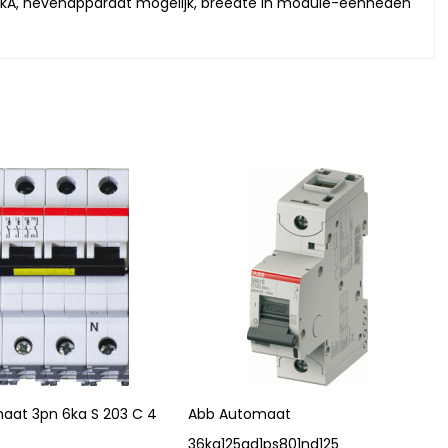
5kA, nevenapparaat mogelijk, breedte in module-eenheden
aat 3pn 6ka S 203 C 4
Abb Automaat
36ka125ad1ps801nd125