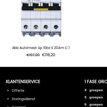
Abb Automaat 4p 10ka S 204m C 1
€
118,20
€
197,00
KLANTENSERVICE
1 FASE GR
Offerte
4 groepen
5 groepen
Storingsdienst
6 groepen