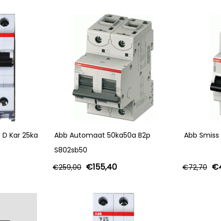
 D Kar 25ka
Abb Automaat 50ka50a B2p
Abb Smiss
S802sb50
€
155,40
€
€
259,00
€
72,70