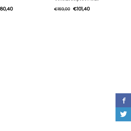
80,40
€
101,40
€
169,00