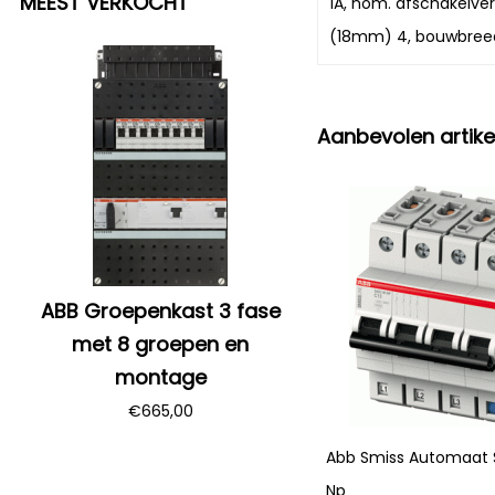
MEEST VERKOCHT
1A, nom. afschakelv
(18mm) 4, bouwbree
Aanbevolen artike
ABB Groepenkast 3 fase
met 8 groepen en
montage
€
665,00
Abb Smiss Automaat 
Np