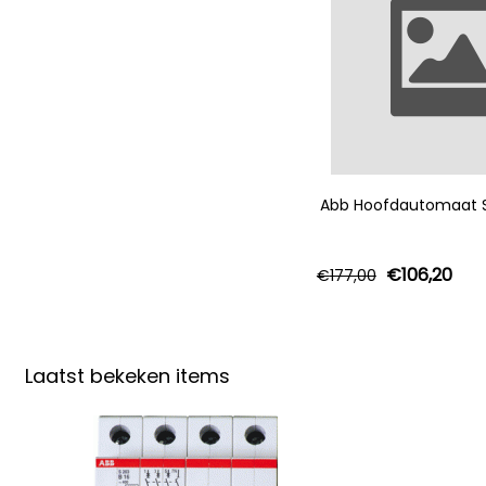
Abb Hoofdautomaat S
€
106,20
€
177,00
Laatst bekeken items