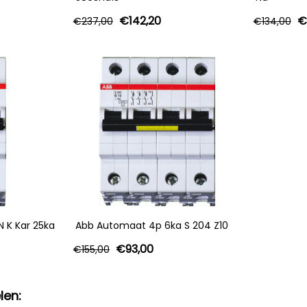
€
142,20
€
€
237,00
€
134,00
 K Kar 25ka
Abb Automaat 4p 6ka S 204 Z10
€
93,00
€
155,00
len: