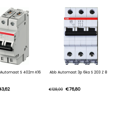
 Automaat S 402m K16
Abb Automaat 3p 6ka S 203 Z 8
43,62
€
76,80
€
128,00