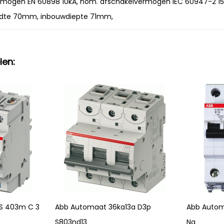
ermogen EN 60898 10kA, nom. afschakelvermogen IEC 60947-2 1
dte 70mm, inbouwdiepte 71mm,
len:
S 403m C 3
Abb Automaat 36ka13a D3p
Abb Autom
S803nd13
Na