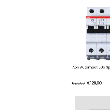
Abb Automaat 50a 3p
€
129,00
€
215,00