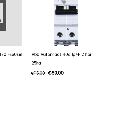
701-E50sel
Abb Automaat 40a 1p+N Z Kar
25ka
€
69,00
€
115,00