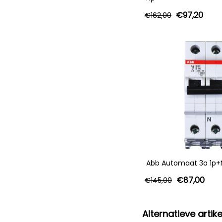
€
97,20
€
162,00
Abb Automaat 3a 1p+N
€
87,00
€
145,00
Alternatieve artike