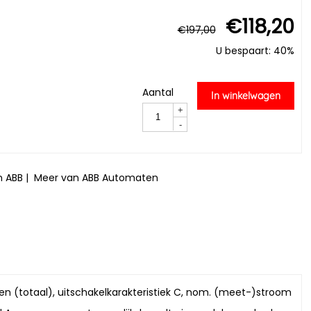
€
118,20
€
197,00
U bespaart: 40%
Aantal
In winkelwagen
+
-
n ABB
|
Meer van ABB Automaten
len (totaal), uitschakelkarakteristiek C, nom. (meet-)stroom