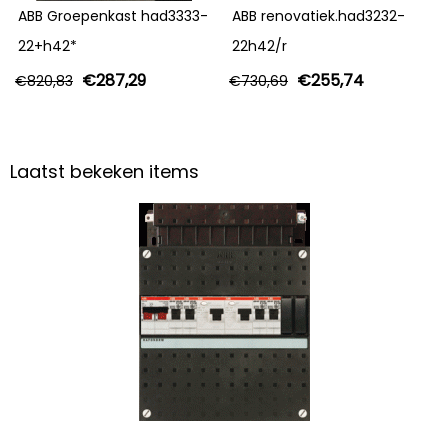
ABB Groepenkast had3333-
ABB renovatiek.had3232-
22+h42*
22h42/r
€
287,29
€
255,74
€
820,83
€
730,69
Laatst bekeken items