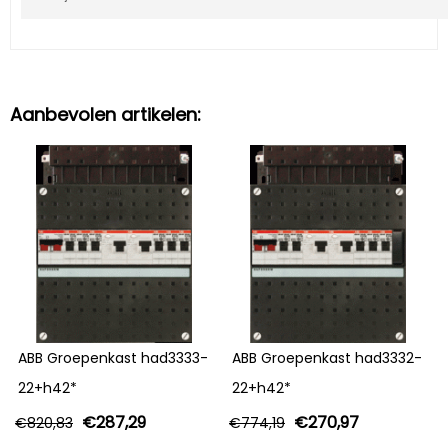
Aanbevolen artikelen:
ABB Groepenkast had3333-
ABB Groepenkast had3332-
22+h42*
22+h42*
€
287,29
€
270,97
€
820,83
€
774,19