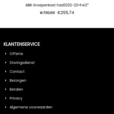
ABB Groepenkast had3232-22+h42*
€
255,74
€
730,69
KLANTENSERVICE
Offerte
Storingsdienst
Contact
Bezorgen
Betalen
Privacy
Algemene voorwaarden