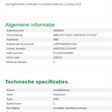
aangesloten met een hoofdshakelaar 2 polig 40A
Algemene informatie
Artikelnummer
3958824
Omschrijving
ABB INST.KAST HAD3232-22+H42*
Fabrikaat
ABB
Artikelcode leverancier
1SPF006905F0119
Comm. bestelnr.
HAD3232-22+H42*
EAN nummer
8712507089908
HGS code
135313
Minimale afname
1
Technische specificaties
Klasse
Installatiekast
Serie
Hafonorm
Type
HAD
Aantal fasen
1
Beveiliging
Installatie-/aardlekautomaat