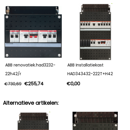
ABB renovatiek.had3232-
ABB Installatiekast
22h42/r
HAD343432-222T+H42
€
255,74
€
0,00
€
730,69
Alternatieve artikelen: