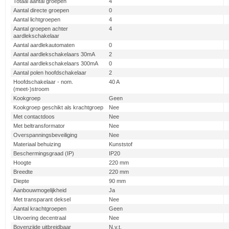
Totaal aantal groepen
4
Aantal directe groepen
0
Aantal lichtgroepen
4
Aantal groepen achter
4
aardlekschakelaar
Aantal aardlekautomaten
0
Aantal aardlekschakelaars 30mA
2
Aantal aardlekschakelaars 300mA
0
Aantal polen hoofdschakelaar
2
Hoofdschakelaar - nom.
40 A
(meet-)stroom
Kookgroep
Geen
Kookgroep geschikt als krachtgroep
Nee
Met contactdoos
Nee
Met beltransformator
Nee
Overspanningsbeveiliging
Nee
Materiaal behuizing
Kunststof
Beschermingsgraad (IP)
IP20
Hoogte
220 mm
Breedte
220 mm
Diepte
90 mm
Aanbouwmogelijkheid
Ja
Met transparant deksel
Nee
Aantal krachtgroepen
Geen
Uitvoering decentraal
Nee
Bovenzijde uitbreidbaar
N.v.t.