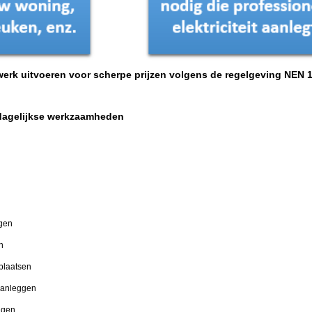
awerk uitvoeren voor scherpe prijzen volgens de regelgeving NEN 
 dagelijkse werkzaamheden
ggen
n
rplaatsen
 aanleggen
ggen