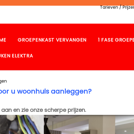
Tarieven / Prij
ME
GROEPENKAST VERVANGEN
1 FASE GROE
UKEN ELEKTRA
ggen
voor u woonhuis aanleggen?
 aan en zie onze scherpe prijzen.