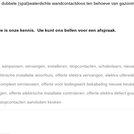
 dubbele (spat)waterdichte wandcontactdoos ten behoeve van gazonmaa
tie is onze kennis. Uw kunt ons bellen voor een afspraak.
, aanpassen, vervangen, installeren, stopcontacten, schakelaars, nieuw
ektrische installatie woonhuis, offerte elektra vervangen, elektra uitbre
compleet vernieuwen, offerte voor leidingwerk bekabeling nieuwe keuken, 
en, offerte elektrische installatie controleren, offerte elektra defect gra
 stopcontacten aansluiten keuken