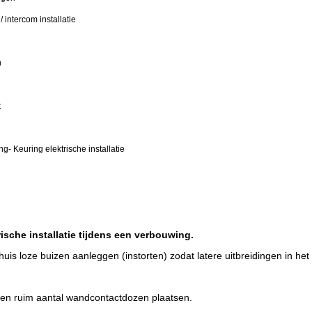
 / intercom installatie
n
t
ing
- Keuring elektrische installatie
rische installatie tijdens een verbouwing.
 huis loze buizen aanleggen (instorten) zodat latere uitbreidingen in he
 een ruim aantal wandcontactdozen plaatsen.