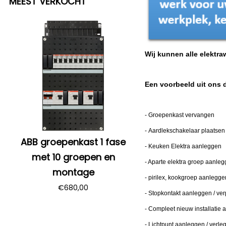
MEEST VERKOCHT
Wij kunnen alle elektr
Een voorbeeld uit ons
-
Groepenkast vervangen
-
Aardlekschakelaar plaatsen
ABB groepenkast 1 fase
-
Keuken Elektra aanleggen
met 10 groepen en
-
Aparte elektra groep aanle
montage
-
pirilex, kookgroep aanlegge
€
680,00
- Stopkontakt aanleggen / ve
- Compleet nieuw installatie
- Lichtpunt aanleggen / verle