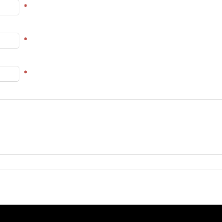
*
*
*