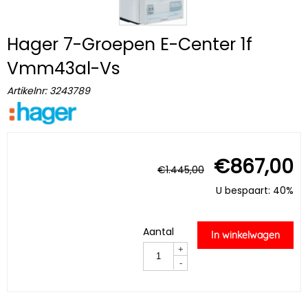
Hager 7-Groepen E-Center 1f
Vmm43al-Vs
Artikelnr:
3243789
€
867,00
€
1.445,00
U bespaart: 40%
Aantal
In winkelwagen
+
-