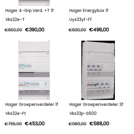
Hager 4-Grp.Verd. +T 1f
Hager Energybox 1f
Vks22e-T
Uys33yf-Ff
€
390,00
€
498,00
€
650,00
€
830,00
Hager Groepenverdeler 1f
Hager Groepenverdeler 3f
Vks32e-Ft
Vks33p-S600
€
453,00
€
588,00
€
755,00
€
980,00