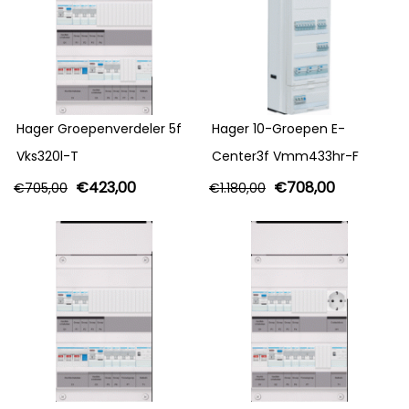
Hager Groepenverdeler 5f
Hager 10-Groepen E-
Vks320l-T
Center3f Vmm433hr-F
€
423,00
€
708,00
€
705,00
€
1.180,00