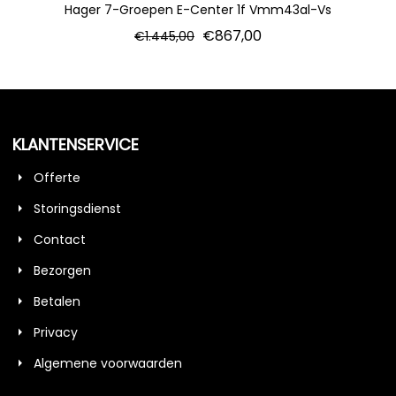
Hager 7-Groepen E-Center 1f Vmm43al-Vs
€
867,00
€
1.445,00
KLANTENSERVICE
Offerte
Storingsdienst
Contact
Bezorgen
Betalen
Privacy
Algemene voorwaarden