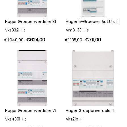
Hager Groepenverdeler 3f
Hager 5-Groepen Aut.Un. 1f
Vks332l-Ft
Vm3-33l-Fs
€
624,00
€
711,00
€
1.040,00
€
1.185,00
Hager Groepenverdeler 7f
Hager Groepenverdeler 1f
Vks430l-Ft
Vks21b-F