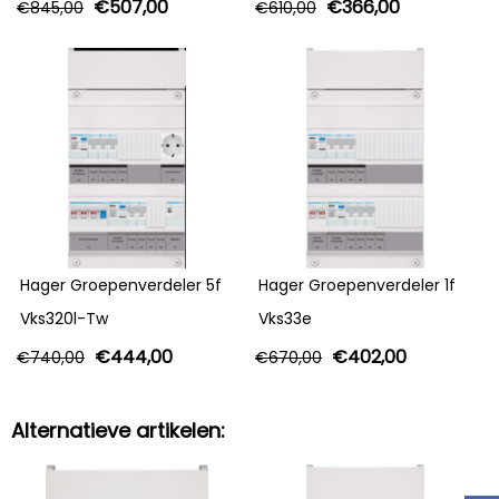
€
507,00
€
366,00
€
845,00
€
610,00
Hager Groepenverdeler 5f
Hager Groepenverdeler 1f
Vks320l-Tw
Vks33e
€
444,00
€
402,00
€
740,00
€
670,00
Alternatieve artikelen: