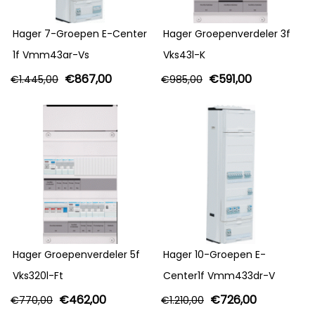
Hager 7-Groepen E-Center
Hager Groepenverdeler 3f
1f Vmm43ar-Vs
Vks43l-K
€
867,00
€
591,00
€
1.445,00
€
985,00
Hager Groepenverdeler 5f
Hager 10-Groepen E-
Vks320l-Ft
Center1f Vmm433dr-V
€
462,00
€
726,00
€
770,00
€
1.210,00