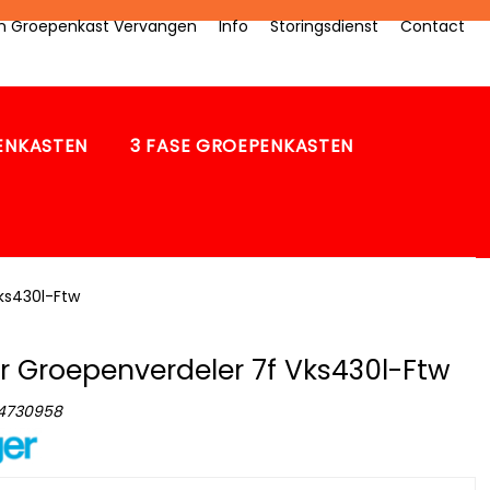
zen Groepenkast Vervangen
Info
Storingsdienst
Contact
PENKASTEN
3 FASE GROEPENKASTEN
ks430l-Ftw
 Groepenverdeler 7f Vks430l-Ftw
4730958