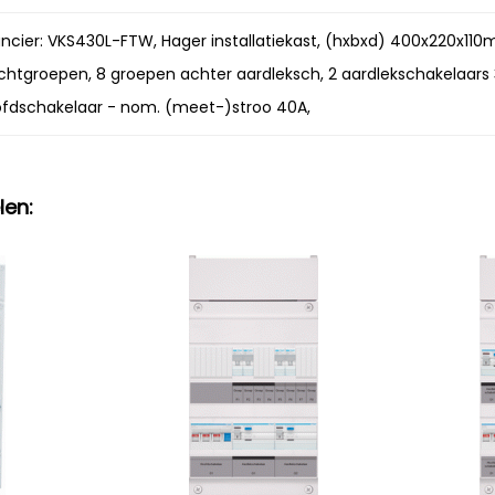
cier: VKS430L-FTW, Hager installatiekast, (hxbxd) 400x220x110mm
lichtgroepen, 8 groepen achter aardleksch, 2 aardlekschakelaars
ofdschakelaar - nom. (meet-)stroo 40A,
len: