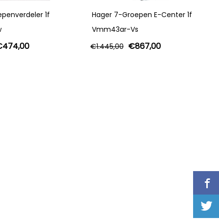
penverdeler 1f
Hager 7-Groepen E-Center 1f
w
Vmm43ar-Vs
€
474,00
€
867,00
€
1.445,00