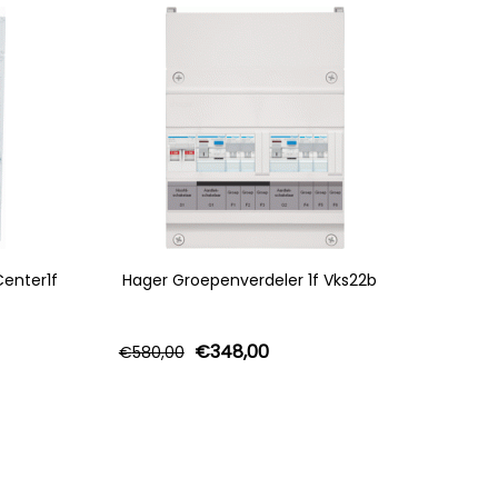
enter1f
Hager Groepenverdeler 1f Vks22b
€
348,00
€
580,00