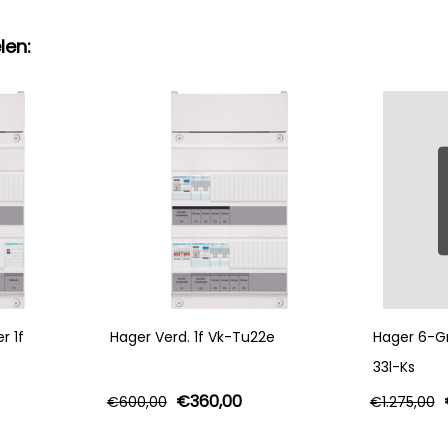
len:
r 1f
Hager Verd. 1f Vk-Tu22e
Hager 6-Gr
33l-Ks
€
360,00
€
600,00
€
1.275,00