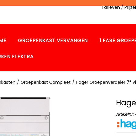
Tarieven / Prij
ME
GROEPENKAST VERVANGEN
1 FASE GROE
UKEN ELEKTRA
nkasten
/
Groepenkast Compleet
/
Hager Groepenverdeler 7f V
Hager
Artikelnr: