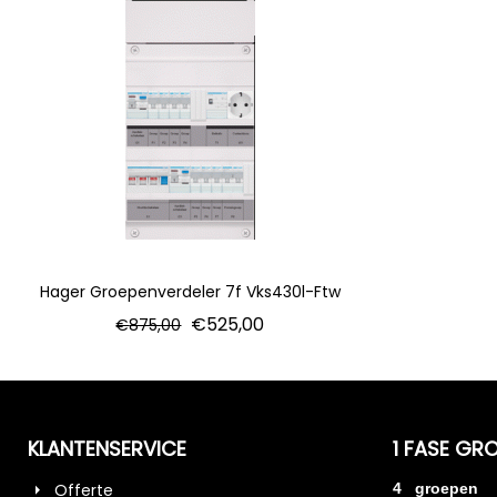
Hager Groepenverdeler 7f Vks430l-Ftw
€
525,00
€
875,00
KLANTENSERVICE
1 FASE GR
Offerte
4 groepen