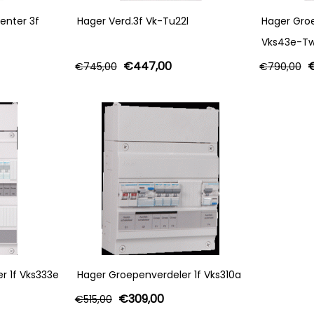
enter 3f
Hager Verd.3f Vk-Tu22l
Hager Groe
Vks43e-T
€
447,00
€
745,00
€
790,00
r 1f Vks333e
Hager Groepenverdeler 1f Vks310a
€
309,00
€
515,00