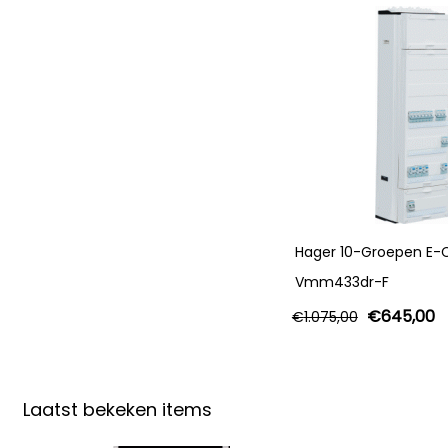
Hager 10-Groepen E-C
Vmm433dr-F
€
645,00
€
1.075,00
Laatst bekeken items