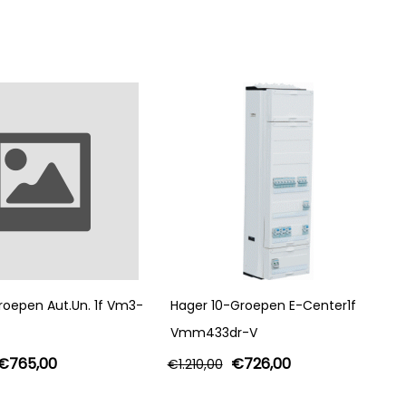
oepen Aut.Un. 1f Vm3-
Hager 10-Groepen E-Center1f
Vmm433dr-V
€
765,00
€
726,00
€
1.210,00