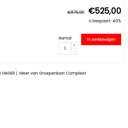
€
525,00
€
875,00
U bespaart: 40%
Aantal
In winkelwagen
+
-
n HAGER
|
Meer van Groepenkast Compleet