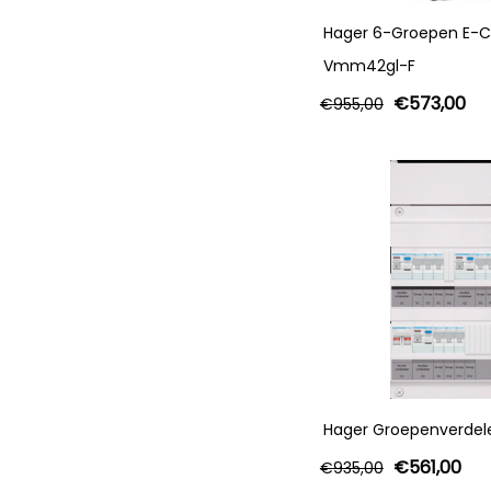
Hager 6-Groepen E-C
Vmm42gl-F
€
573,00
€
955,00
Hager Groepenverdele
€
561,00
€
935,00