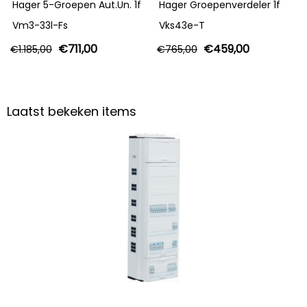
Hager 5-Groepen Aut.Un. 1f
Hager Groepenverdeler 1f
Vm3-33l-Fs
Vks43e-T
€
711,00
€
459,00
€
1.185,00
€
765,00
Laatst bekeken items