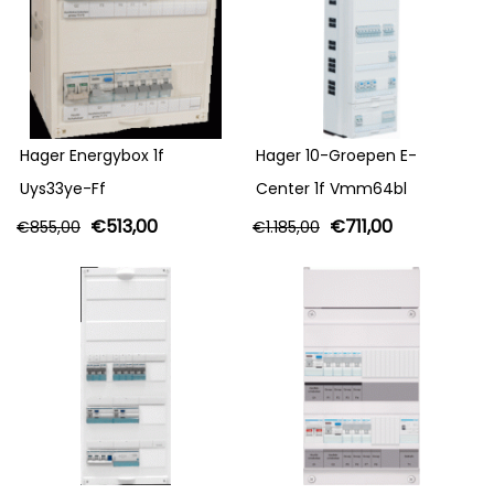
Hager Energybox 1f
Hager 10-Groepen E-
Uys33ye-Ff
Center 1f Vmm64bl
€
513,00
€
711,00
€
855,00
€
1.185,00