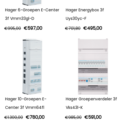
Hager 6-Groepen E-Center
Hager Energybox 3f
3f Vmm33gl-D
Uys30yc-F
€
597,00
€
495,00
€
995,00
€
701,80
Hager 10-Groepen E-
Hager Groepenverdeler 3f
Center 3f Vmm64fl
Vks43l-K
€
780,00
€
591,00
€
1.300,00
€
985,00