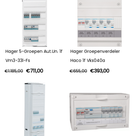
Hager 5-Groepen Aut.Un. 1f
Hager Groepenverdeler
Vm3-33l-Fs
Haco 1f Vks040a
€
711,00
€
393,00
€
1.185,00
€
655,00