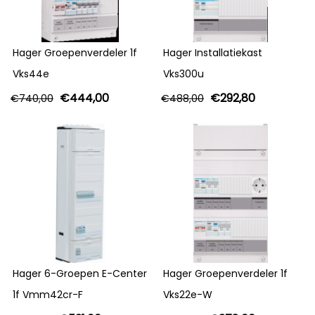
Hager Groepenverdeler 1f
Hager Installatiekast
Vks44e
Vks300u
€
444,00
€
292,80
€
740,00
€
488,00
Hager 6-Groepen E-Center
Hager Groepenverdeler 1f
1f Vmm42cr-F
Vks22e-W