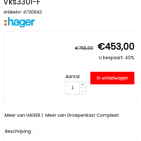
Vks330l-F
Artikelnr:
4730842
€
453,00
€
755,00
U bespaart: 40%
Aantal
In winkelwagen
+
-
Meer van HAGER
|
Meer van Groepenkast Compleet
Beschrijving