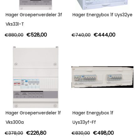
Hager Groepenverdeler 3f
Hager Energybox 1f Uys32ye
Vks33l-T
€
528,00
€
444,00
€
880,00
€
740,00
Hager Groepenverdeler 1f
Hager Energybox 1f
Vks300a
Uys33yf-Ff
€
226,80
€
498,00
€
378,00
€
830,00