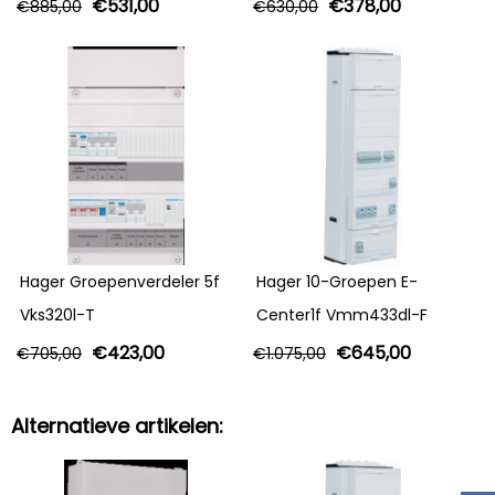
€
531,00
€
378,00
€
885,00
€
630,00
Hager Groepenverdeler 5f
Hager 10-Groepen E-
Vks320l-T
Center1f Vmm433dl-F
€
423,00
€
645,00
€
705,00
€
1.075,00
Alternatieve artikelen: