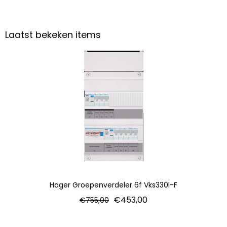
Laatst bekeken items
Hager Groepenverdeler 6f Vks330l-F
€
453,00
€
755,00